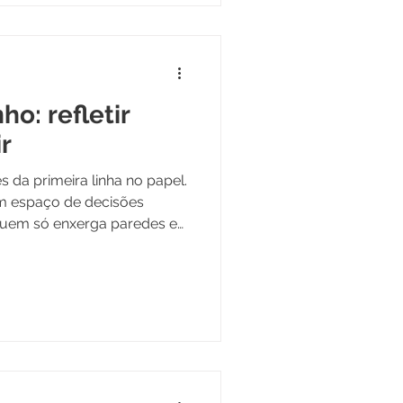
o: refletir
r
 da primeira linha no papel.
um espaço de decisões
a quem só enxerga paredes e
se o projeto será coerente