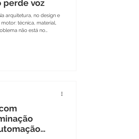
o perde voz
motor: técnica, material,
roblema não está no
á no momento em que ele
e passa a ser imposição.
 com
uminação
Automação