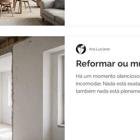
mais. Seleção exclusiva feit
Arq Luciane
Reformar ou m
Há um momento silencioso
incomodar. Nada está exatamente errado — mas
também nada está plenamen
parece apertada. A luz não
acompanham mais a rotina.