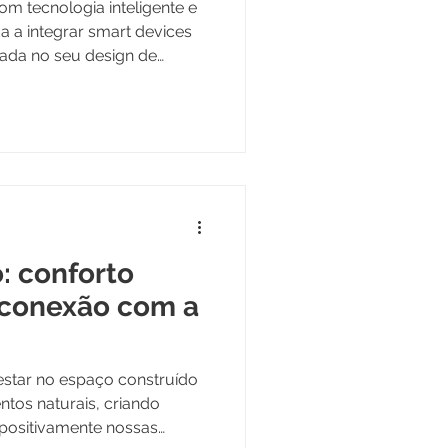
Ambientes
m tecnologia inteligente e
a a integrar smart devices
cada no seu design de
o: conforto
econexão com a
estar no espaço construído
ntos naturais, criando
 positivamente nossas