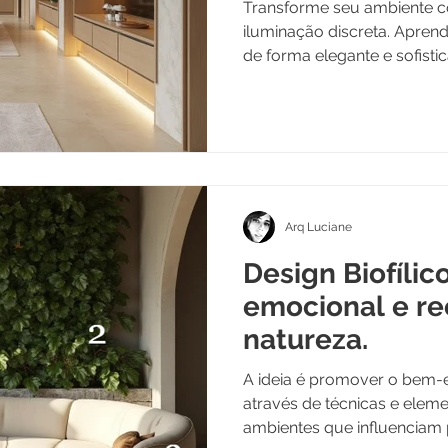
Discreta para 
Transforme seu ambiente co
Elegantes
iluminação discreta. Aprend
de forma elegante e sofisti
interiores.
Arq Luciane
Design Biofílic
emocional e r
natureza.
A ideia é promover o bem-
através de técnicas e eleme
ambientes que influenciam