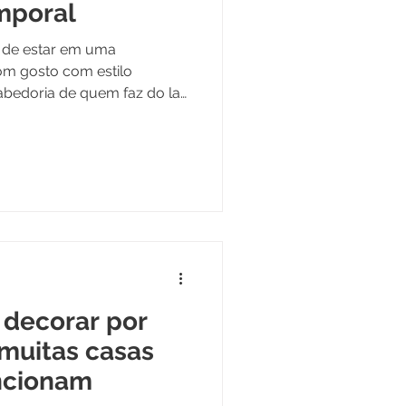
mporal
 de estar em uma
om gosto com estilo
abedoria de quem faz do lar
 convidativo
 decorar por
 muitas casas
ncionam