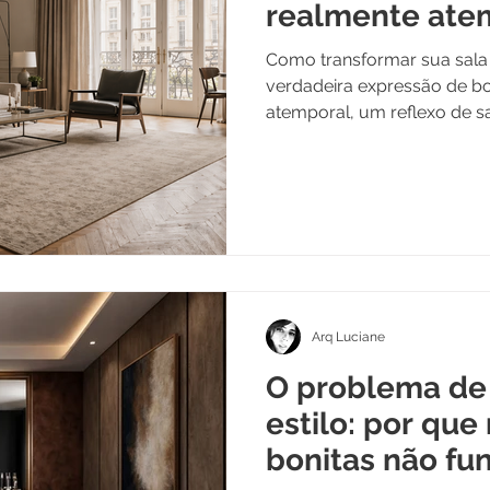
realmente ate
Como transformar sua sala
verdadeira expressão de b
atemporal, um reflexo de s
um refúgio aconchegante e
Arq Luciane
O problema de
estilo: por que
bonitas não fu