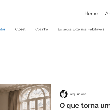
Home
A
etar
Closet
Cozinha
Espaços Externos Habitáveis
a
Quarto
Banheiro
Cozinha
Home office
Ca
Arq Luciane
O que torna um