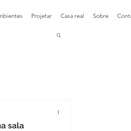
mbientes
Projetar
Casa real
Sobre
Cont
sa Real
a sala