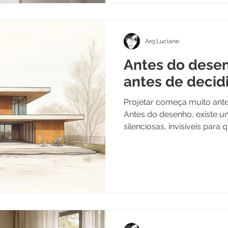
Arq Luciane
Antes do desenh
antes de decidi
Projetar começa muito antes
Antes do desenho, existe 
silenciosas, invisíveis par
móveis. É ali que se define 
ou apenas bonito.