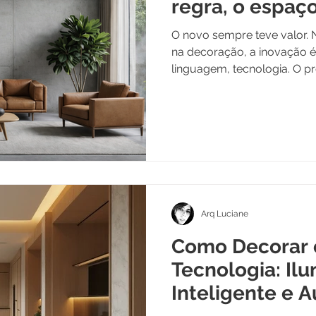
regra, o espaç
O novo sempre teve valor. Na arquitetura, no design e
na decoração, a inovação é 
linguagem, tecnologia. O p
surgimento do novo — est
deixa de ser possibilidade 
Arq Luciane
Como Decorar
Tecnologia: Il
Inteligente e 