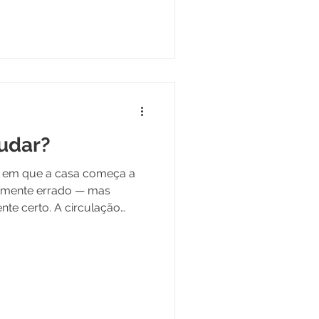
a por uma arquiteta.
udar?
 em que a casa começa a
te certo. A circulação
 favorece. Os ambientes não