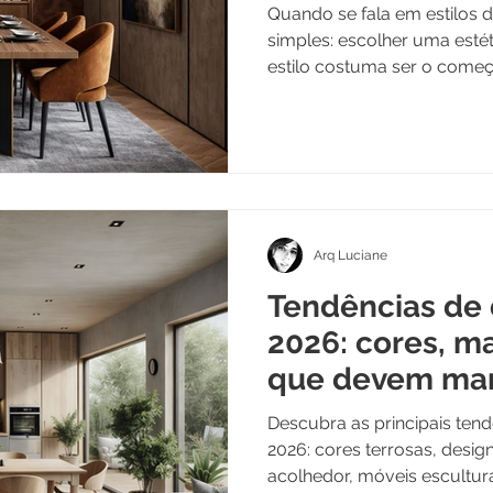
Quando se fala em estilos d
simples: escolher uma estéti
estilo costuma ser o come
e talvez esse seja o proble
Arq Luciane
Tendências de
2026: cores, ma
que devem mar
interiores
Descubra as principais ten
2026: cores terrosas, design
acolhedor, móveis escultura