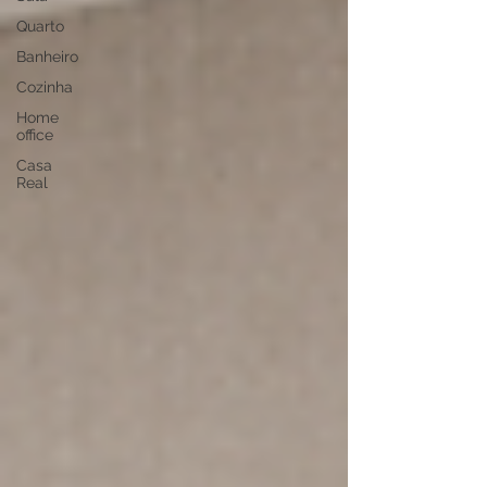
Quarto
Banheiro
Cozinha
Home
office
Casa
Real