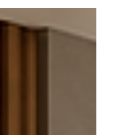
projeto. O quarto fica para depois — e, no fim, é
resolvido com o que sobrou de orçamento, de
energia e de decisão.