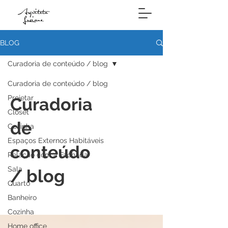
BLOG
Curadoria de conteúdo / blog
Curadoria de conteúdo / blog
Projetar
Curadoria
Closet
de
Cozinha
Espaços Externos Habitáveis
conteúdo
Relação com a Fachada
Sala
/ blog
Quarto
Banheiro
Cozinha
Home office