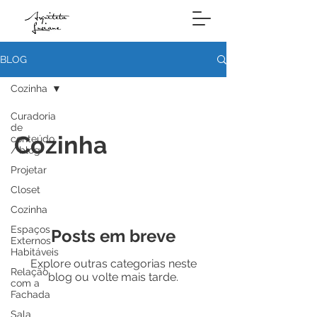
BLOG
Cozinha
Curadoria
de
Cozinha
conteúdo
/ blog
Projetar
Closet
Cozinha
Espaços
Posts em breve
Externos
Habitáveis
Explore outras categorias neste
Relação
blog ou volte mais tarde.
com a
Fachada
Sala