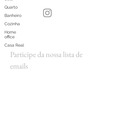
Quarto
Banheiro
Cozinha
Home
office
Casa Real
Participe da nossa lista de 
emails
Email
*
Assinar
Quero assinar sua lista de emails.
Política de privacidade