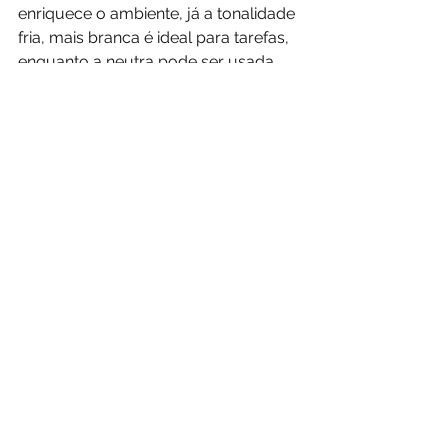
enriquece o ambiente, já a tonalidade 
fria, mais branca é ideal para tarefas, 
enquanto a neutra pode ser usada 
das duas maneiras, com menos 
destaque.
Essa intencionalidade nos detalhes 
faz a diferença.
9. Funcionalidade e 
alma