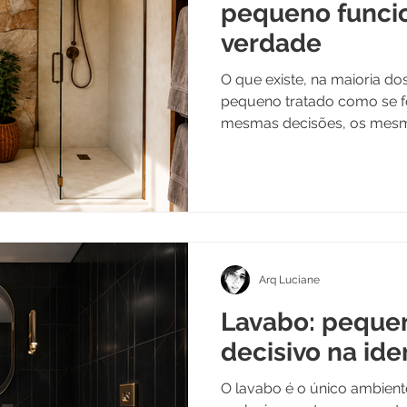
pequeno funci
verdade
O que existe, na maioria do
pequeno tratado como se 
mesmas decisões, os mes
lógica de "quanto mais, me
quando sobra espaço para 
ambiente compacto não so
aparece inteira, sem diluiçã
Arq Luciane
Lavabo: peque
decisivo na id
O lavabo é o único ambien