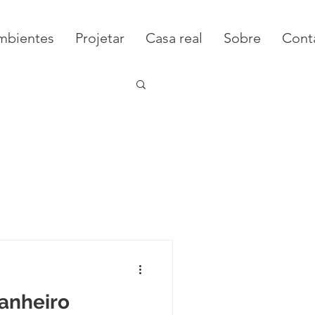
mbientes
Projetar
Casa real
Sobre
Cont
sa Real
anheiro