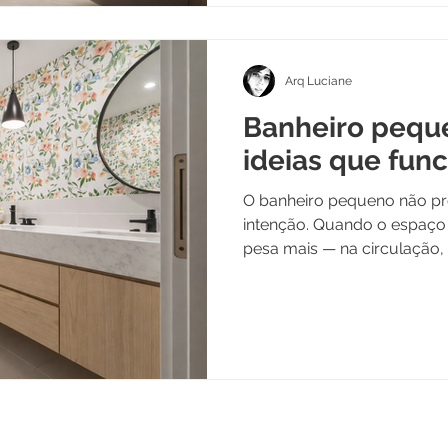
Arq Luciane
Banheiro peque
ideias que fun
O banheiro pequeno não precisa d
intenção. Quando o espaço é limitado, cada escolha
pesa mais — na circulação,
no conforto visual. E é jus
tentam compensar a metr
exagerado.