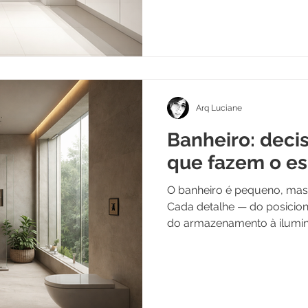
funcionar todos os dias, em 
Arq Luciane
Banheiro: decis
que fazem o es
O banheiro é pequeno, mas 
Cada detalhe — do posicion
do armazenamento à ilumin
conforto diário. Aqui, mos
invisíveis transformam um
ambiente agradável, sem p
mirabolantes ou tendências