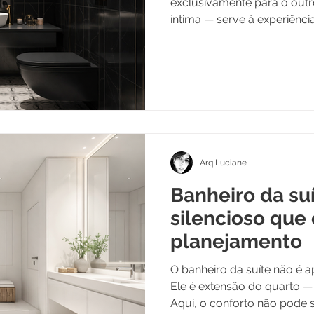
exclusivamente para o outro
íntima — serve à experiência
Arq Luciane
Banheiro da suí
silencioso que
planejamento
O banheiro da suíte não é 
Ele é extensão do quarto — 
Aqui, o conforto não pode s