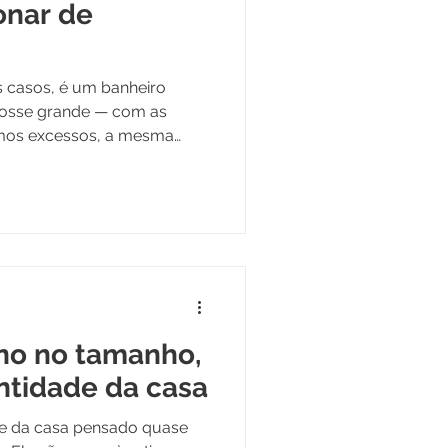
onar de
s casos, é um banheiro
fosse grande — com as
mos excessos, a mesma
lhor" que só funciona
absorver o erro. Num
bra nada. Cada escolha
o.
no no tamanho,
entidade da casa
te da casa pensado quase