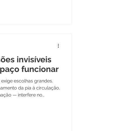
silêncio.
ões invisíveis
paço funcionar
exige escolhas grandes.
amento da pia à circulação,
ação — interfere no
tramos como decisões
 espaço funcional em um
recisar de soluções
 passageiras.