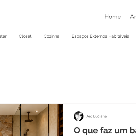
Home
A
etar
Closet
Cozinha
Espaços Externos Habitáveis
a
Quarto
Banheiro
Cozinha
Home office
Ca
Arq Luciane
O que faz um b