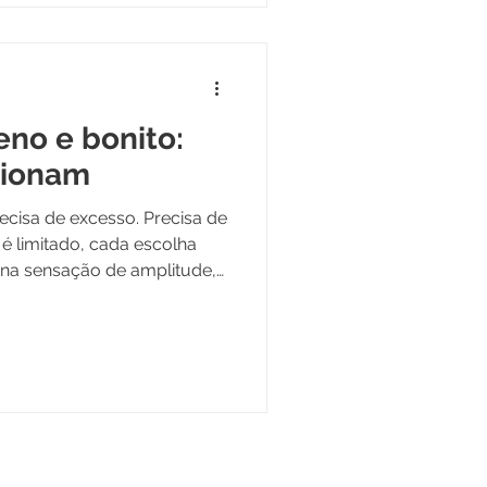
no e bonito:
cionam
e excesso. Precisa de
 na sensação de amplitude,
tamente aí que muitos erram:
agem com impacto