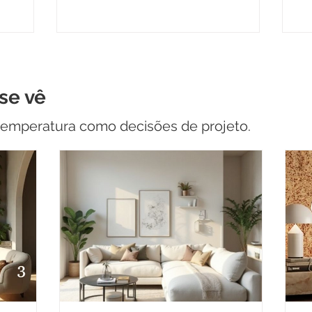
D
E
se vê
e temperatura como decisões de projeto.