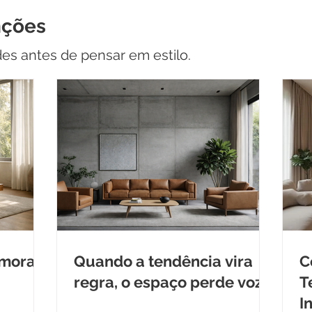
nções
des antes de pensar em estilo.
 morar
Quando a tendência vira
C
regra, o espaço perde voz
T
I