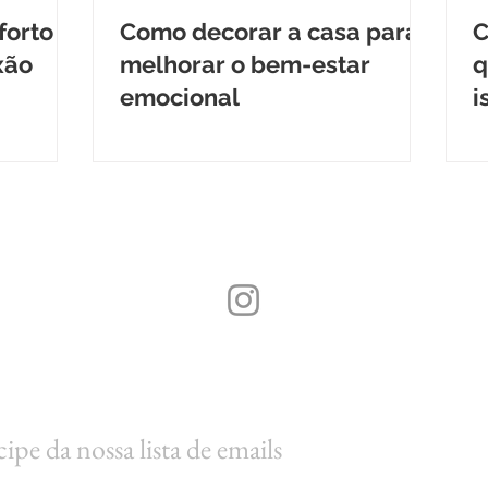
forto
Como decorar a casa para
C
xão
melhorar o bem-estar
q
emocional
i
(
cipe da nossa lista de emails