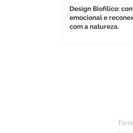
Design Biofílico: con
emocional e recone
com a natureza.
Parti
Email
*