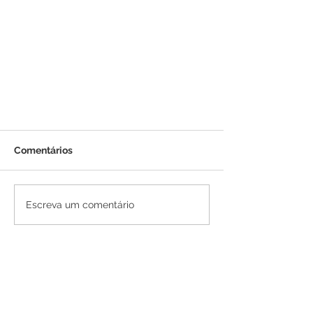
Comentários
Escreva um comentário
Como fazer um closet dentro
de um quarto pequeno: ideias,
medidas e soluções
inteligentes