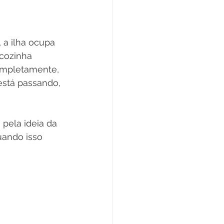
 a ilha ocupa 
cozinha 
completamente, 
stá passando, 
pela ideia da 
uando isso 