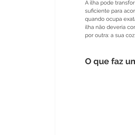
A ilha pode transf
suficiente para ac
quando ocupa exata
ilha não deveria c
por outra: a sua c
O que faz u