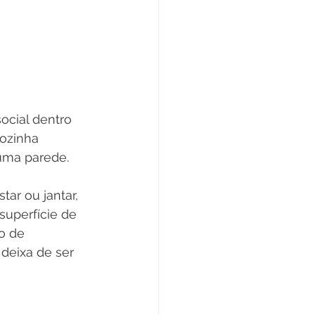
cial dentro 
ozinha 
numa parede.
ar ou jantar, 
superfície de 
o de 
deixa de ser 