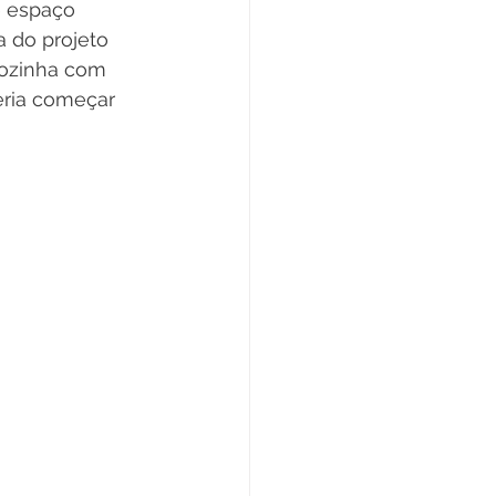
e espaço 
 do projeto 
cozinha com 
eria começar 