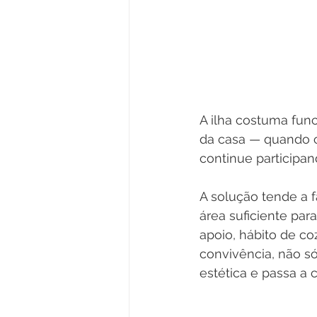
A ilha costuma fun
da casa — quando c
continue participan
A solução tende a f
área suficiente par
apoio, hábito de c
convivência, não só
estética e passa a c