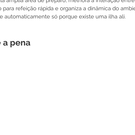
la amplia área de preparo, melhora a interação ent
o para refeição rápida e organiza a dinâmica do ambi
e automaticamente só porque existe uma ilha ali.
 a pena