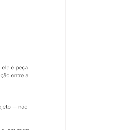
, ela é peça 
ção entre a 
 
ojeto — não 