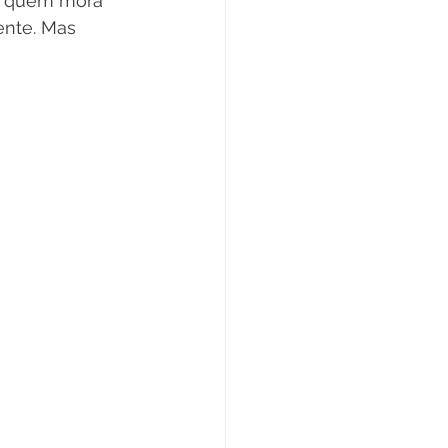
re quem mora 
ente. Mas 