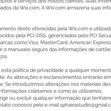
dutos e serviços aos nossos clientes. Suas inf
ados da Wix.com. A Wix.com armazena suas inf
mento direto oferecidas pela Wix.com e utiliza
cidos pela PCI-DSS, gerenciados pelo PCI Secur
arcas como Visa, MasterCard, American Express e
r o manuseio seguro das informações de cartões
ços.
r esta política de privacidade a qualquer momen
te. As alterações e esclarecimentos entrarão e
. Se introduzirmos alterações nos materiais dest
 informações coletamos e como as utilizamos.
rrigir ou excluir qualquer informação que tenha
ntato conosco pelo e-mail
sphairastudio@gmail.