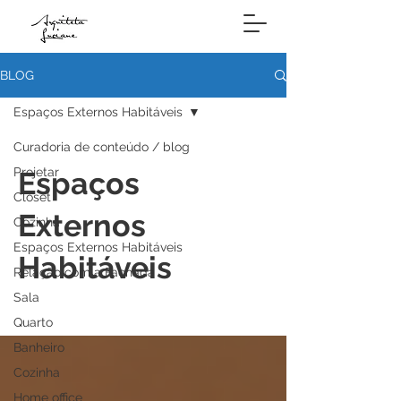
BLOG
Espaços Externos Habitáveis
Curadoria de conteúdo / blog
Projetar
Espaços
Closet
Externos
Cozinha
Espaços Externos Habitáveis
Habitáveis
Relação com a Fachada
Sala
Quarto
Banheiro
Cozinha
Home office