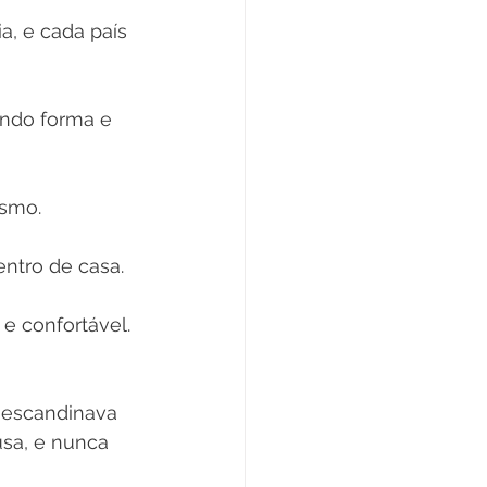
, e cada país 
nindo forma e 
smo. 
ntro de casa. 
e confortável. 
 escandinava 
sa, e nunca 