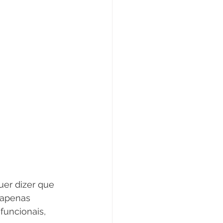
uer dizer que 
 apenas 
uncionais, 