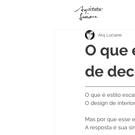
Arq Luciane
O que 
de dec
O que é estilo esc
O design de interi
Mas por que esse e
A resposta é sua si