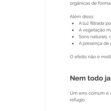
orgânicas de forma,
Além disso:
A luz filtrada p
A vegetação me
Sons naturais,
A presença de 
O efeito não é místi
Nem todo j
Um erro comum é ac
refúgio. 