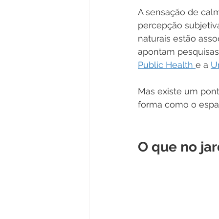
A sensação de calm
percepção subjetiv
naturais estão ass
apontam pesquisas 
Public Health 
e a 
U
Mas existe um pont
forma como o espaç
O que no ja