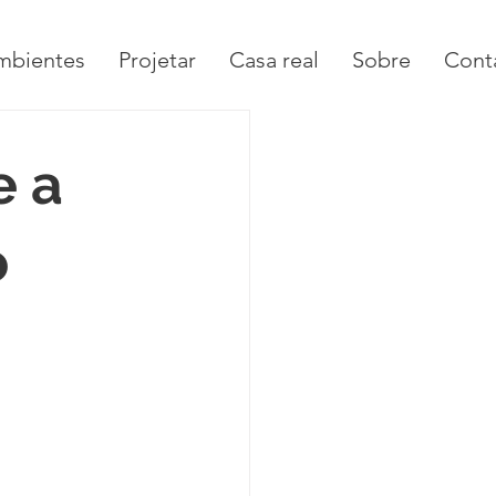
mbientes
Projetar
Casa real
Sobre
Cont
e a
o