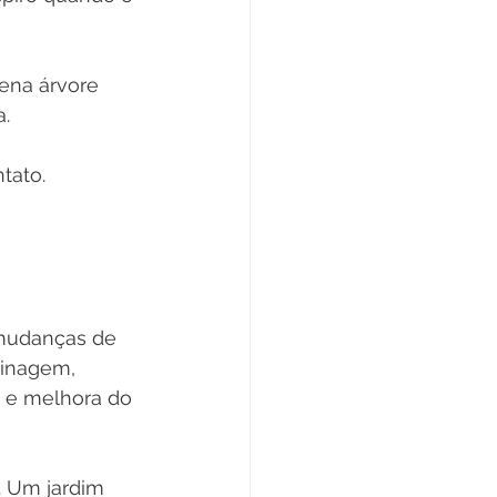
ena árvore 
a.
tato.
 mudanças de 
dinagem, 
 e melhora do 
 Um jardim 