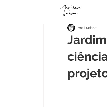
Arq Luciane
Jardim
ciênci
projet