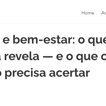
Home
A
 e bem-estar: o qu
a revela — e o que 
o precisa acertar