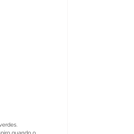
verdes. 
piro quando o 