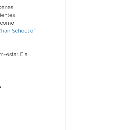
penas 
ientes 
, como 
Chan School of 
-estar. É a 
e